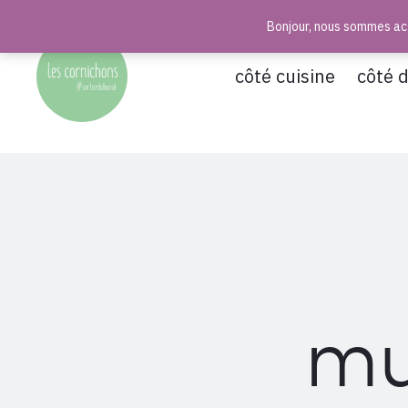
Bonjour, nous sommes act
r
côté cuisine
côté 
mu