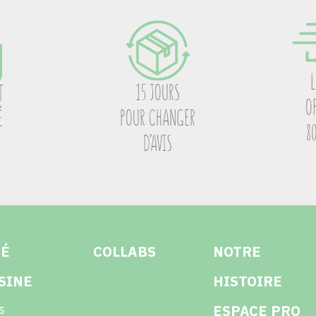
15 JOURS
T
O
POUR CHANGER
É
8
D’AVIS
TÉ
COLLABS
NOTRE
SINE
HISTOIRE
s
ESPACE PRO