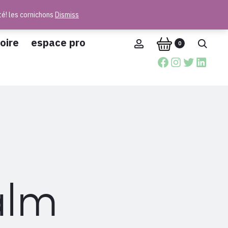
té! les cornichons
Dismiss
oire
espace pro
Account
Reche
0
Facebook
Instagra
Twitter
Linke
alm