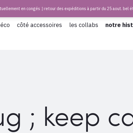
uellement en congés :) retour des expéditions à partir du 25 aout. bel é
déco
côté accessoires
les collabs
notre hist
g ; keep c