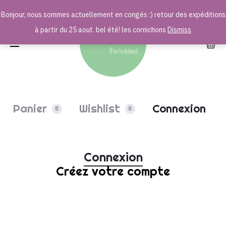
Bonjour, nous sommes actuellement en congés :) retour des expéditions
r
à partir du 25 aout. bel été! les cornichons
Dismiss
Panier
Wishlist
Connexion
0
0
M
Connexion
Créez votre compte
o
n
Email address