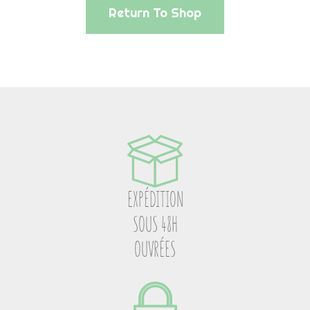
s
Return To Shop
h
l
i
s
t
EXPÉDITION
SOUS 48H
OUVRÉES