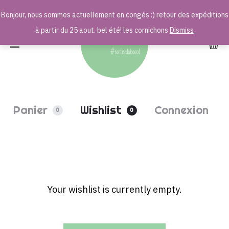
Bonjour, nous sommes actuellement en congés :) retour des expéditions
r
à partir du 25 aout. bel été! les cornichons
Dismiss
Panier
Wishlist
Connexion
0
0
W
Your wishlist is currently empty.
i