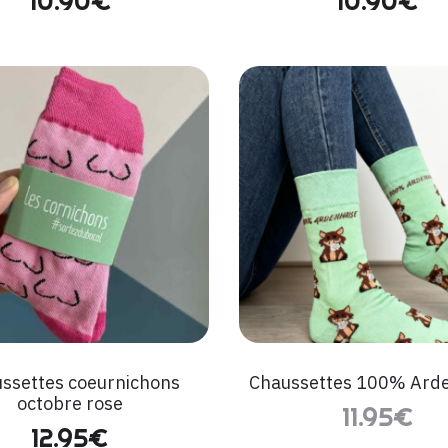
10.90
€
10.90
€
ssettes coeurnichons
Chaussettes 100% Ard
octobre rose
11.95
€
12.95
€