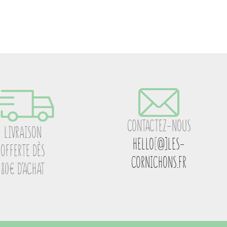
CONTACTEZ-NOUS
LIVRAISON
HELLO
[
@]LES-
OFFERTE DÈS
CORNICHONS.FR
80€ D’ACHAT