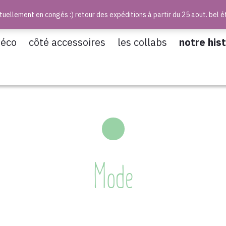
uellement en congés :) retour des expéditions à partir du 25 aout. bel é
déco
côté accessoires
les collabs
notre hist
Mode