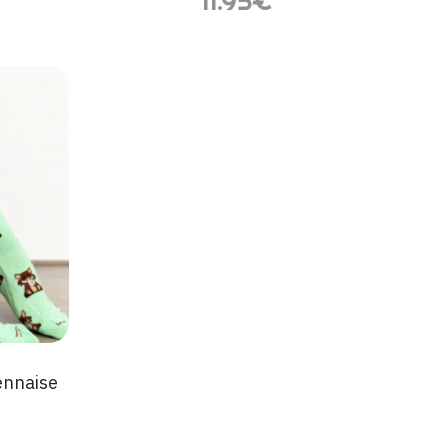
11.95
€
ennaise