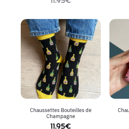
11.95
€
Chaussettes Bouteilles de
Chau
Champagne
11.95
€