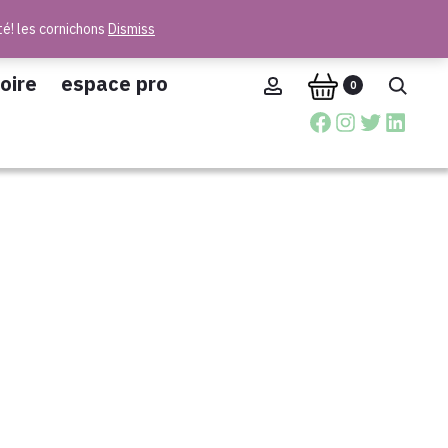
té! les cornichons
Dismiss
oire
espace pro
Account
Reche
0
Facebook
Instagra
Twitter
Linke