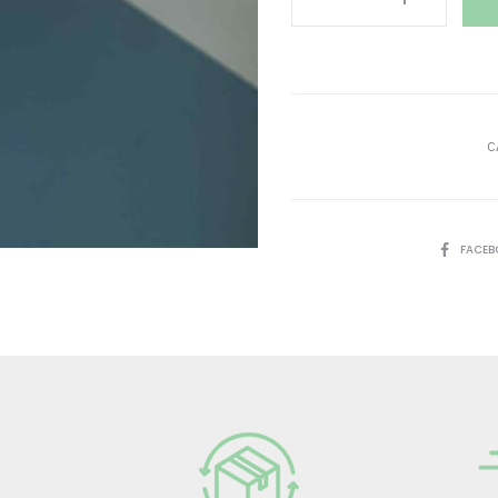
coeurnichons
octobre
rose
quantity
C
PARTAGE
FACE