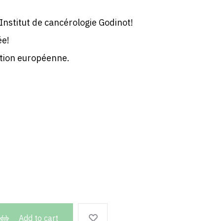
UN
PEU
’Institut de cancérologie Godinot!
SAOULANTE
;)
ée!
ation européenne.
Add to cart