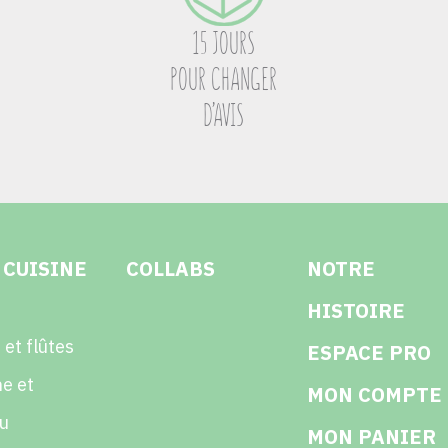
15 JOURS
POUR CHANGER
D’AVIS
 CUISINE
COLLABS
NOTRE
HISTOIRE
 et flûtes
ESPACE PRO
e et
MON COMPTE
u
MON PANIER