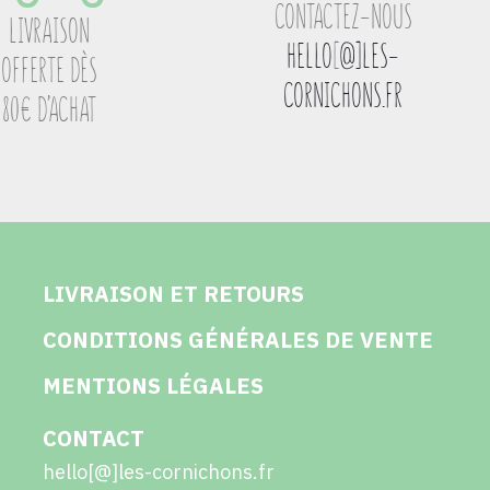
CONTACTEZ-NOUS
LIVRAISON
HELLO
[
@]LES-
OFFERTE DÈS
CORNICHONS.FR
80€ D’ACHAT
LIVRAISON ET RETOURS
CONDITIONS GÉNÉRALES DE VENTE
MENTIONS LÉGALES
CONTACT
hello[@]les-cornichons.fr