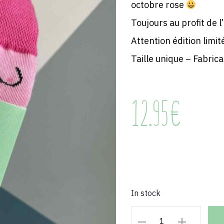
octobre rose
Toujours au profit de l
Attention édition limit
Taille unique – Fabric
12.95
€
In stock
Chaussettes