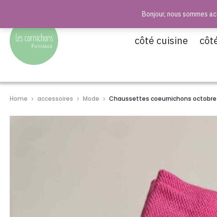
Bonjour, nous sommes act
r
côté cuisine
côt
Home
accessoires
Mode
Chaussettes coeurnichons octobre