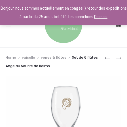
Bonjour, nous sommes actuellement en congés :) retour des expéditions
r
à partir du 25 aout. bel été! les cornichons
Dismiss
Prod
CHAUSSE
DUO
Home
vaiselle
verres & flûtes
Set de 6 flûtes
COEURNI
DE
navig
Ange au Sourire de Reims
OCTOBRE
FLÛTES
ROSE
ANGE
AU
SOURIRE
DE
REIMS