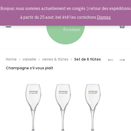
Bonjour, nous sommes actuellement en congés :) retour des expéditions
r
à partir du 25 aout. bel été! les cornichons
Dismiss
Prod
DUO
DUO
Home
vaiselle
verres & flûtes
Set de 6 flûtes
DE
DE
navig
Champagne s’il vous plaît
FLÛTES
FLÛTES
CHAMPA
CHAMPA
S’IL
IS
VOUS
MY
PLAIT
RELIGION