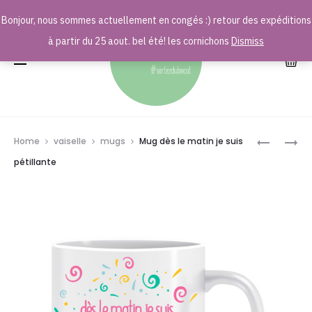
Bonjour, nous sommes actuellement en congés :) retour des expéditions
r
à partir du 25 aout. bel été! les cornichons
Dismiss
Prod
MUG
MUG
Home
vaiselle
mugs
Mug dès le matin je suis
KEEP
VIENS
navig
pétillante
CALM
ON
AND
S’AIME
DRINK
(MAIS
CHAMPA
GENRE
TOUTE
LA
VIE)