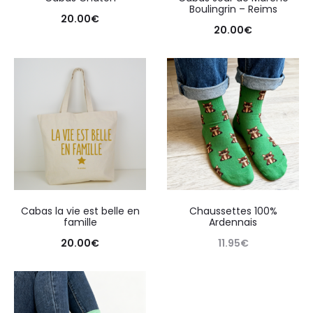
Boulingrin – Reims
20.00
€
20.00
€
Cabas la vie est belle en
Chaussettes 100%
famille
Ardennais
20.00
€
11.95
€