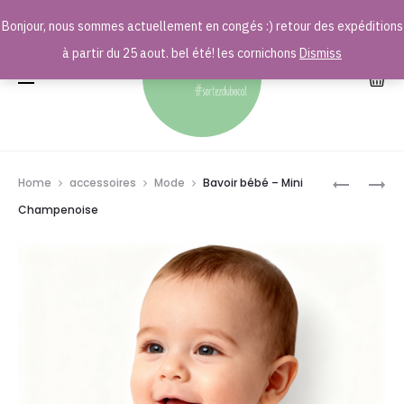
Bonjour, nous sommes actuellement en congés :) retour des expéditions
r
à partir du 25 aout. bel été! les cornichons
Dismiss
Prod
BAVOIR
PIN’S
Home
accessoires
Mode
Bavoir bébé – Mini
BÉBÉ
FLÛTE
navig
Champenoise
–
DE
MINI
CHAMPA
CHAMPEN