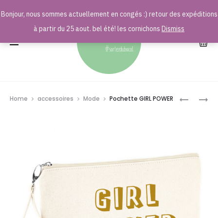
Bonjour, nous sommes actuellement en congés :) retour des expéditions
r
à partir du 25 aout. bel été! les cornichons
Dismiss
Prod
AFFICHE
POCHETT
Home
accessoires
Mode
Pochette GIRL POWER
LES
BAROUDE
navig
RÈGLES
CHEZ
PAPY
ET
MAMIE