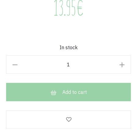
13.95
€
In stock
Pochette
GIRL
POWER
quantity
Add to cart