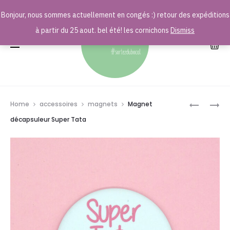
Bonjour, nous sommes actuellement en congés :) retour des expéditions
r
à partir du 25 aout. bel été! les cornichons
Dismiss
Prod
PORTE-
MAGNET
Home
accessoires
magnets
Magnet
CLÉS
DÉCAPSU
navig
décapsuleur Super Tata
LES
SUPER
CLÉS
TONTON
DE
LA
MOTO