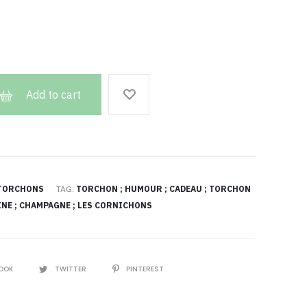
Add to cart
TORCHONS
TAG:
TORCHON ; HUMOUR ; CADEAU ; TORCHON
INE ; CHAMPAGNE ; LES CORNICHONS
Z
BOOK
TWITTER
PINTEREST