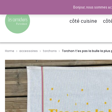
Bonjour, nous sommes act
r
côté cuisine
côt
Home
accessoires
torchons
Torchon t’es pas la bulle la plus 