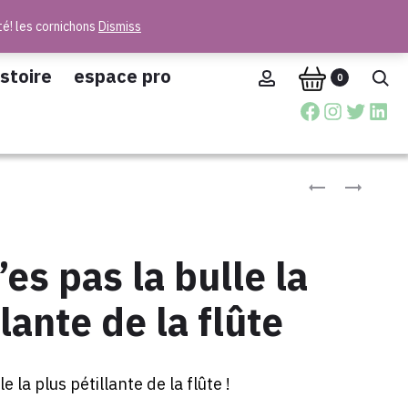
té! les cornichons
Dismiss
istoire
espace pro
Account
Re
0
Facebook
Instag
Twitte
Lin
Produc
CHAUSSETTES
TORCHON
100%
JE
naviga
ARDENNAISE
CUISINE
À
’es pas la bulle la
MERVEILLE
(
lante de la flûte
SURTOUT
APRÈS
UNE
e la plus pétillante de la flûte !
FLÛTE