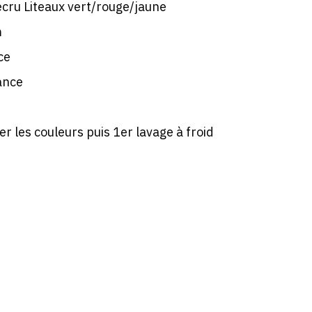
DE
cru Liteaux vert/rouge/jaune
CHAMPAGNE
m
!)
ce
ance
r les couleurs puis 1er lavage à froid