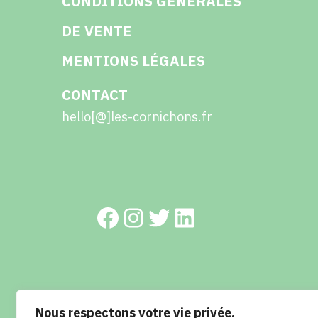
CONDITIONS GÉNÉRALES
DE VENTE
MENTIONS LÉGALES
CONTACT
hello[@]les-cornichons.fr
Facebook
Instagram
Twitter
LinkedIn
© 2023 Les cornichons - Réalisation : RETROKUBE
Nous respectons votre vie privée.