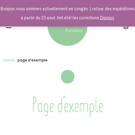
Bonjour, nous sommes actuellement en congés :) retour des expéditions
r
à partir du 25 aout. bel été! les cornichons
Dismiss
home
page d’exemple
Page d’exemple