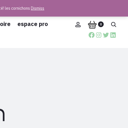
té! les cornichons
Dismiss
oire
espace pro
Account
Reche
0
Facebook
Instagra
Twitter
Linke
n