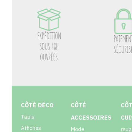
EXPÉDITION
PAIEMEN
SOUS 48H
SÉCURIS
OUVRÉES
CÔTÉ DÉCO
CÔTÉ
CÔ
Tapis
ACCESSOIRES
CUI
Affiches
Mode
mug