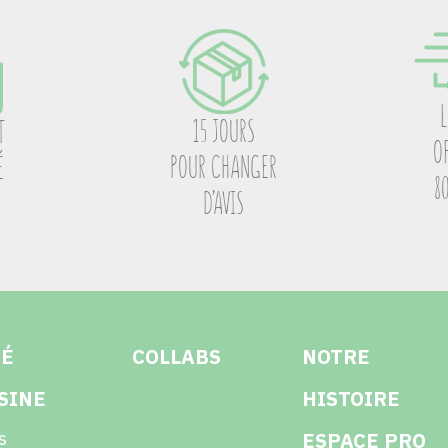
15 JOURS
T
O
POUR CHANGER
É
8
D’AVIS
TÉ
COLLABS
NOTRE
SINE
HISTOIRE
s
ESPACE PRO