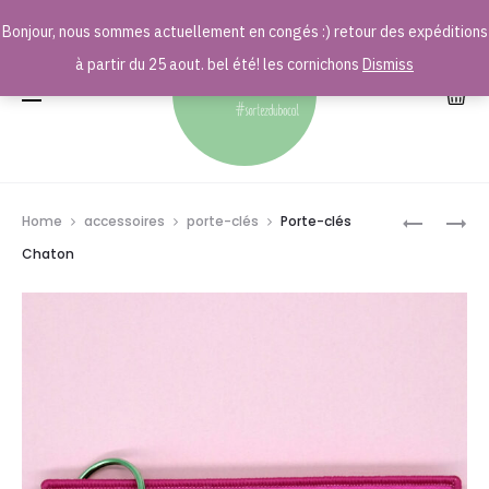
Bonjour, nous sommes actuellement en congés :) retour des expéditions
r
à partir du 25 aout. bel été! les cornichons
Dismiss
Prod
PORTE-
PORTE-
Home
accessoires
porte-clés
Porte-clés
CLÉS
CLÉS
navig
Chaton
BICHETTE
CHAMPI
DU
MONDE