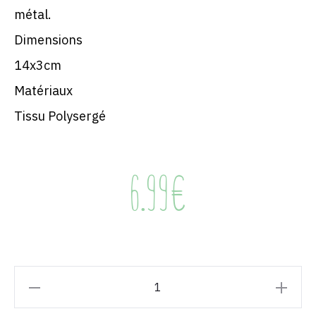
métal.
Dimensions
14x3cm
Matériaux
Tissu Polysergé
6.99
€
Porte-
clés