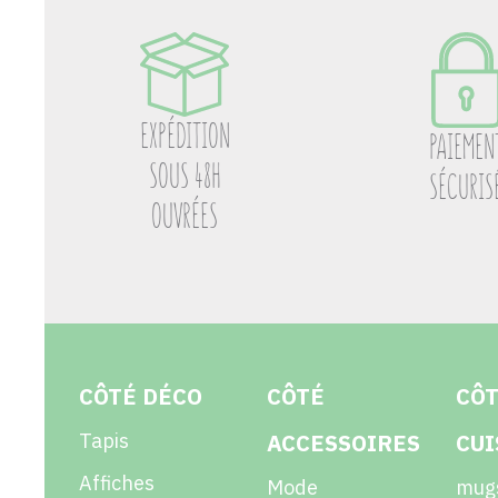
EXPÉDITION
PAIEMEN
SOUS 48H
SÉCURIS
OUVRÉES
CÔTÉ DÉCO
CÔTÉ
CÔ
Tapis
ACCESSOIRES
CUI
Affiches
Mode
mug