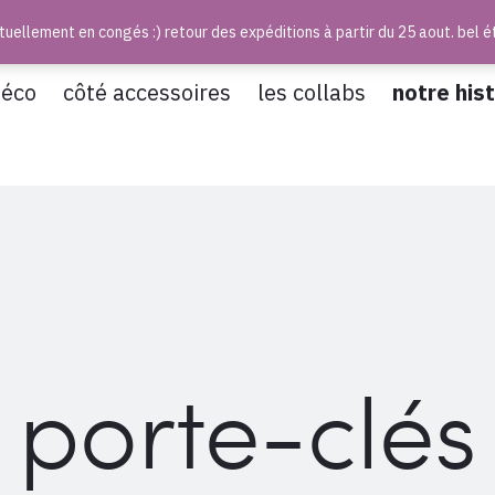
uellement en congés :) retour des expéditions à partir du 25 aout. bel é
déco
côté accessoires
les collabs
notre hist
porte-clés