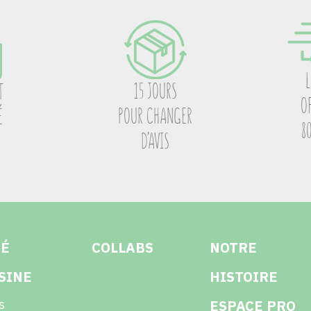
15 JOURS
T
O
POUR CHANGER
É
8
D’AVIS
TÉ
COLLABS
NOTRE
SINE
HISTOIRE
s
ESPACE PRO