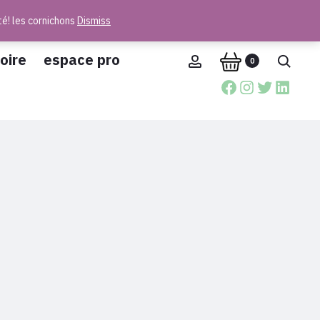
té! les cornichons
Dismiss
oire
espace pro
Account
Reche
0
Facebook
Instagra
Twitter
Linke