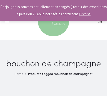
Bonjour, nous sommes actuellement en congés :) retour des expéditions
r
à partir du 25 aout. bel été! les cornichons
Dismiss
bouchon de champagne
Home
Products tagged “bouchon de champagne”