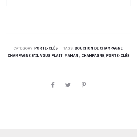
s'il
vous
plait
quantity
CATEGORY:
PORTE-CLÉS
TAGS:
BOUCHON DE CHAMPAGNE
,
CHAMPAGNE S'IL VOUS PLAIT
,
MAMAN ; CHAMPAGNE
,
PORTE-CLÉS
PARTAGEZ