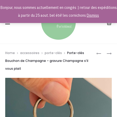
Bonjour, nous sommes actuellement en congés :) retour des expéditions
r
à partir du 25 aout. bel été! les cornichons
Dismiss
Prod
PORTE-
PLANCHE
Home
accessoires
porte-clés
Porte-clés
CLÉS
APÉRO
navig
Bouchon de Champagne – gravure Champagne s’il
MAMAN
REIMS
vous plait
A
–
BESOIN
BÂTIMEN
DE
DE
CHAMPA
REIMS
!