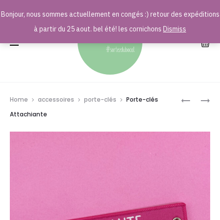
Bonjour, nous sommes actuellement en congés :) retour des expéditions
r
à partir du 25 aout. bel été! les cornichons
Dismiss
Prod
PORTE-
PORTE-
Home
accessoires
porte-clés
Porte-clés
CLÉS
CLÉS
navig
Attachiante
100%
BAROUDE
BELGE