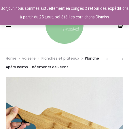
Bonjour, nous sommes actuellement en congés :) retour des expéditions
r
à partir du 25 aout. bel été! les cornichons
Dismiss
Prod
PORTE-
AFFICHE
Home
vaiselle
Planches et plateaux
Planche
CLÉS
PLAN
navig
Apéro Reims – bâtiments de Reims
BOUCHO
DE
DE
SEDAN
CHAMPA
–
–
AFFICHE
GRAVURE
40X50C
CHAMPA
–
S’IL
AFFICHE
VOUS
SEULE