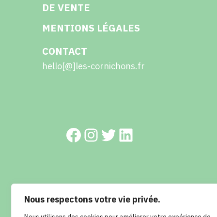
DE VENTE
MENTIONS LÉGALES
CONTACT
hello[@]les-cornichons.fr
Facebook
Instagram
Twitter
LinkedIn
© 2023 Les cornichons - Réalisation : RETROKUBE
Nous respectons votre vie privée.